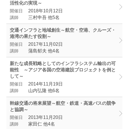
活性化の実現～
開催日
2018年10月12日
講師
三村申吾 他5名
交通インフラと地域創生～航空・空港、クルーズ・
港湾の果たす役割～
開催日
2017年11月02日
講師
蒲島郁夫 他4名
新たな成長戦略としてのインフラシステム輸出の可
能性 ～アジア各国の空港建設プロジェクトを例と
して～
開催日
2014年11月19日
講師
山内弘隆 他6名
幹線交通の将来展望～航空・鉄道・高速バスの競争
と協調～
開催日
2013年11月20日
講師
家田仁 他4名