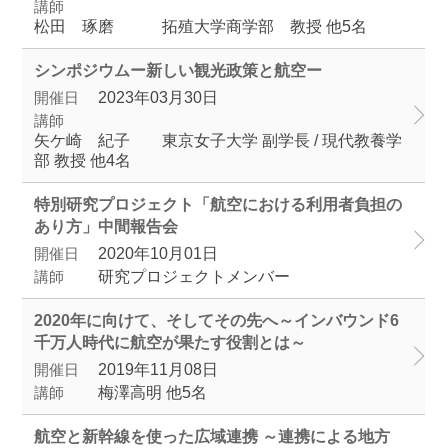
講師
松田 琢磨 拓殖大学商学部 教授 他5名
シンポジウムー新しい観光政策と航空ー
開催日
2023年03月30日
講師
矢ケ崎 紀子 東京女子大学 副学長 / 現代教養学
部 教授 他4名
特別研究プロジェクト「航空における利用者負担の
あり方」中間報告会
開催日
2020年10月01日
講師
研究プロジェクトメンバー
2020年に向けて、そしてその先へ～インバウンド6
千万人時代に航空が果たす役割とは～
開催日
2019年11月08日
講師
梅澤高明 他5名
航空と新幹線を使った広域連携 ～連携による地方