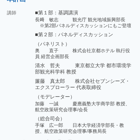
講師
■第１部：基調講演
長﨑 敏志 観光庁 観光地域振興部長
※第2部パネルディスカッションにもご登壇
■第２部：パネルディスカッション
（パネリスト）
奥 直子 株式会社京都ホテル 執行役
員 経営企画部長
清水 哲夫 東京都立大学 都市環境学
部観光科学科 教授
簾藤 真太郎 株式会社セブンシーズ・
エクスプローラー 代表取締役
（モデレーター）
加藤 一誠 慶應義塾大学商学部 教授、
航空政策研究会理事/会長
（総合司会）
手塚 広一郎 日本大学経済学部長・教
授、航空政策研究会理事/事務局長