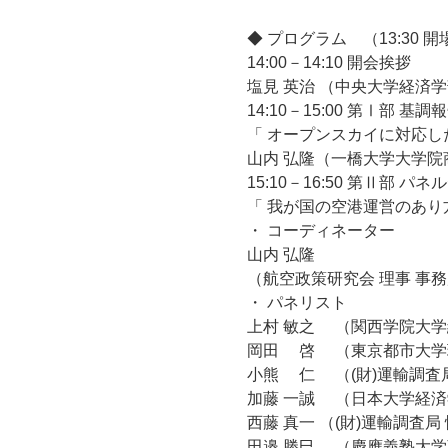
◆ プログラム （13:30 
14:00－14:10 開会挨拶
塩見 英治 （中央大学経済
14:10－15:00 第Ⅰ部 基調
「 オープンスカイに対応し
山内 弘隆（一橋大学大学院
15:10－16:50 第Ⅱ部 
「 我が国の空港運営のあり
・ コーディネーター
山内 弘隆
（航空政策研究会 理事 事務
・ パネリスト
上村 敏之 （関西学院大学
岡田 啓 （東京都市大学
小熊 仁 （(財)運輸調査
加藤 一誠 （日本大学経済
西藤 真一 （(財)運輸調査
田邉 勝巳 （慶應義塾