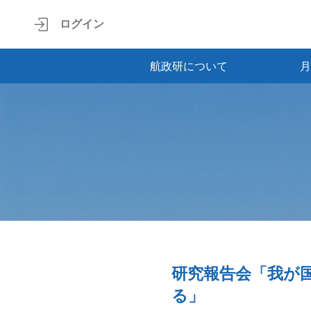
ログイン
航政研について
月
研究報告会「我が
る」