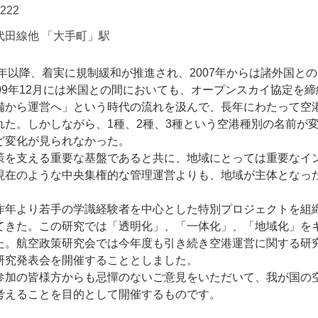
0222
代田線他 「大手町」駅
年以降、着実に規制緩和が推進され、2007年からは諸外国と
09年12月には米国との間においても、オープンスカイ協定を
備から運営へ」という時代の流れを汲んで、長年にわたって空
れた。しかしながら、1種、2種、3種という空港種別の名前が
ど変化が見られなかった。
を支える重要な基盤であると共に、地域にとっては重要なイ
現在のような中央集権的な管理運営よりも、地域が主体となっ
年より若手の学識経験者を中心とした特別プロジェクトを組
てきた。この研究では「透明化」、「一体化」、「地域化」を
た。航空政策研究会では今年度も引き続き空港運営に関する研
研究発表会を開催することとしました。
加の皆様方からも忌憚のないご意見をいただいて、我が国の
考えることを目的として開催するものです。