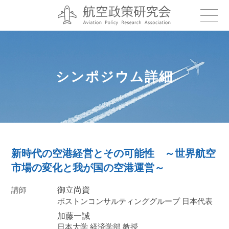
シンポジウム詳細
新時代の空港経営とその可能性 ～世界航空
市場の変化と我が国の空港運営～
講師
御立尚資
ボストンコンサルティンググループ 日本代表
加藤一誠
日本大学 経済学部 教授