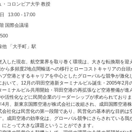
ュ・コロンビア大学 教授
6日
13:00 - 17:00
1階 国際会議場
1500
線他 「大手町」駅
突入した現在、航空業界を取り巻く環境は、大きな転換期を迎
開から多頻度2地点間輸送への移行とローコストキャリアの台頭
ハブ空港とするキャリアを中心としたグローバルな競争が激化
おいて、12月の羽田空港新ターミナルビル誕生・2005年2
ターミナルビル共用開始・羽田空港の再拡張など空港整備が進
充実や活性化などに民間企業のリーダーシップが求められており
年4月、新東京国際空港が株式会社に改組され、成田国際空港
式会社化は民営化の第一段階であり、民営化の基本的な目的は
す。成田空港の効率化は、グローバル競争にさらされている我
）にとって大きな課題ということができます。