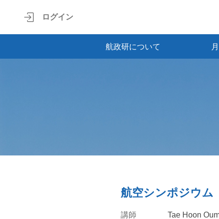
ログイン
航政研について
月
航空シンポジウム 
講師
Tae Hoon Ou