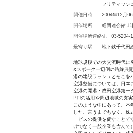
ブリティッシ
開催日時
2004年12月0
開催場所
経団連会館 1
開催場所連絡先
03-5204-
最寄り駅
地下鉄千代田
地球規模での大交流時代に
&スポーク一辺倒の路線展
港の建設ラッシュとそこを
空港整備については、日本に
空港の開港・成田空港第一
PFIの活用や周辺地域の
このような中にあって、本
した。言うまでもなく、株
ービスの提供を促すことで
けでなく一般企業も含んで