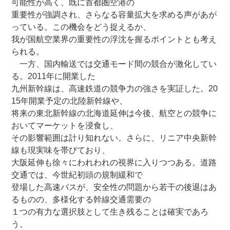
可能性が高く、既に首都圏空港の
重要性が強調され、さらなる容量拡大を求める声があが
っている。この機会をどう捉えるか、
我が国航空業界の重要性の浮沈を握るポイントとも考え
られる。
一方、国内輸送では交通モード間の競合が激化してい
る。2011年に開業した
九州新幹線は、高速鉄道の競争力の強さを実証した。20
15年開業予定の北陸新幹線や、
将来の東北新幹線の北海道延伸は今後、航空との競争に
おいてマーケットを浸食し、
その影響範囲は計り知れない。さらに、リニア中央新幹
線も現実味を帯びており、
大阪延伸も徐々にわれわれの視界に入りつつある。道路
交通では、今世紀初頭の規制緩和で
登場した高速バスが、安全性の問題から若干の後退はあ
るものの、多様化する幹線交通需要の
１つの有力な選択肢として生き残ることは確実であろ
う。