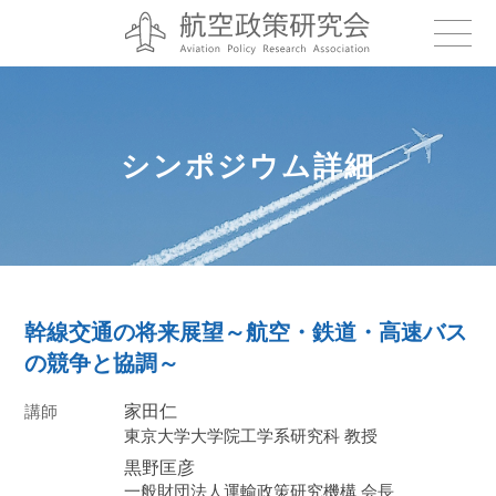
シンポジウム詳細
幹線交通の将来展望～航空・鉄道・高速バス
の競争と協調～
講師
家田仁
東京大学大学院工学系研究科 教授
黒野匡彦
一般財団法人運輸政策研究機構 会長